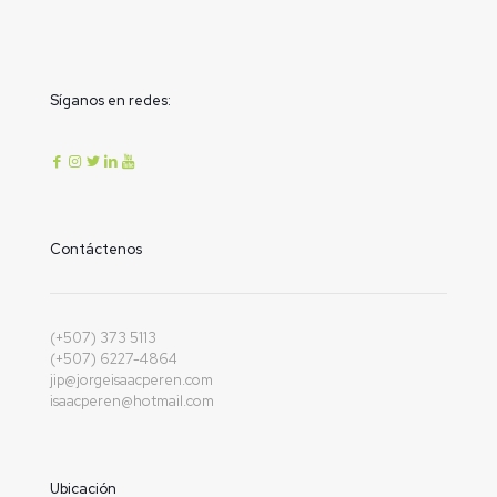
Síganos en redes:
Contáctenos
(+507) 373 5113
(+507) 6227-4864
jip@jorgeisaacperen.com
isaacperen@hotmail.com
Ubicación